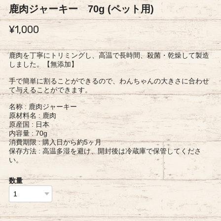
鹿肉ジャーキー 70g (ペット用)
¥1,000
鹿肉を丁寧にトリミングし、高温で長時間、殺菌・乾燥して製造
しました。【無添加】
手で簡単に割ることができるので、わんちゃんの大きさに合わせ
て与えることができます。
名称 : 鹿肉ジャーキー
原材料名 : 鹿肉
原産国 : 日本
内容量 : 70g
消費期限 : 購入日から約5ヶ月
保存方法 : 高温多湿を避け、開封後は冷蔵庫で保管してくださ
い。
数量